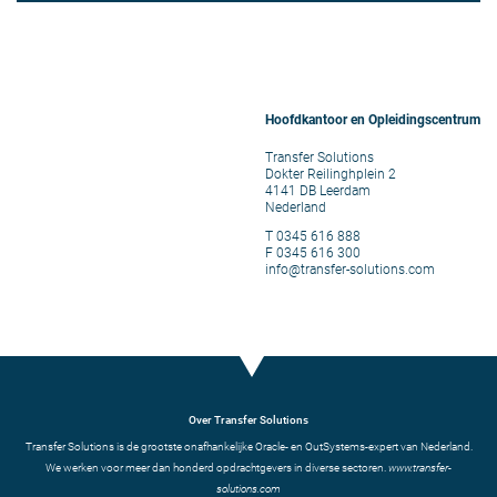
Hoofdkantoor en Opleidingscentrum
Transfer Solutions
Dokter Reilinghplein 2
4141 DB Leerdam
Nederland
T 0345 616 888
F 0345 616 300
info@transfer-solutions.com
Over Transfer Solutions
Transfer Solutions is de grootste onafhankelijke Oracle- en OutSystems-expert van Nederland.
We werken voor meer dan honderd opdrachtgevers in diverse sectoren.
www.transfer-
solutions.com