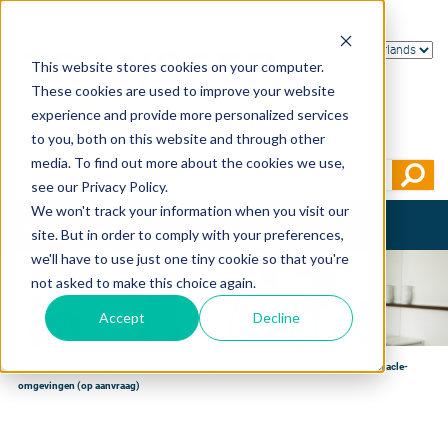
This website stores cookies on your computer.
These cookies are used to improve your website
experience and provide more personalized services
to you, both on this website and through other
media. To find out more about the cookies we use,
see our Privacy Policy.
We won't track your information when you visit our
Toggle
site. But in order to comply with your preferences,
navigation
we'll have to use just one tiny cookie so that you're
not asked to make this choice again.
Accept
Decline
Home
>
Trainingen
>
Oracle - technologie
>
Oracle Databasebeheer
>
Linux voor Oracle-
omgevingen (op aanvraag)