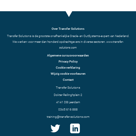
Over Transfer Solutions
Transfer Solutions is de grootste onafhankelijke Oracle- en OutSystems-expert van Nederland.
We werken voor meer dan honderd opdrachtgevers in diverse sectoren.
www.transfer-
solutions.com
Algemene cursusvoorwaarden
Privacy Policy
Cookie verklaring
Wijzig cookie voorkeuren
Contact
Transfer Solutions
Dokter Reilinghplein 2
4141 DB Leerdam
0345 616 888
training@transfer-solutions.com