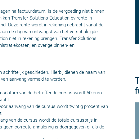
dagen na factuurdatum. Is de vergoeding niet binnen
n kan Transfer Solutions Education bv rente in
d. Deze rente wordt in rekening gebracht vanaf de
 aan de dag van ontvangst van het verschuldigde
ion niet in rekening brengen. Transfer Solutions
istratiekosten, en overige binnen- en
n schriftelijk geschieden. Hierbij dienen de naam van
T
m van aanvang vermeld te worden.
f
angsdatum van de betreffende cursus wordt 50 euro
racht
 voor aanvang van de cursus wordt twintig procent van
t
ang van de cursus wordt de totale cursusprijs in
als geen correcte annulering is doorgegeven of als de