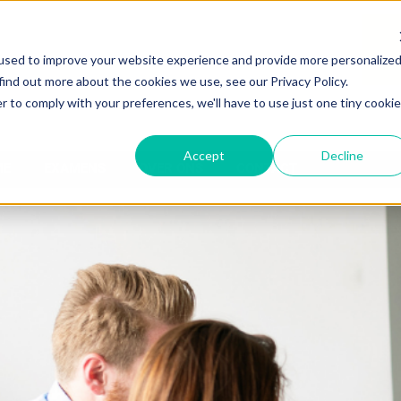
used to improve your website experience and provide more personalize
find out more about the cookies we use, see our Privacy Policy.
r to comply with your preferences, we'll have to use just one tiny cookie
Accept
Decline
ME
EXAMENS
OVER ONS
CONTACT