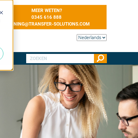
MEER WETEN?
0345 616 888
d
TRAINING@TRANSFER-SOLUTIONS.COM