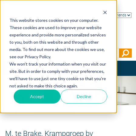
This website stores cookies on your computer.
These cookies are used to improve your website
experience and provide more personalized services
to you, both on this website and through other
media. To find out more about the cookies we use,
see our Privacy Policy.
We won't track your information when you visit our
Toggle
site. But in order to comply with your preferences,
navigation
we'll have to use just one tiny cookie so that you're
not asked to make this choice again.
Accept
Decline
Home
>
Testimonials
>
M. te Brake, Krampgroep bv
M. te Brake, Krampgroep bv