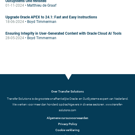
OutSystems One revisited
01-11-2024
• Matthieu de Graaf
Upgrade Oracle APEX to 24.1: Fast and Easy Instructions
18-06-2024
• Boyd Timmerman
Ensuring Integrity in User-Generated Content with Oracle Cloud AI Tools
28-05-2024
• Boyd Timmerman
Over Transfer Solutions
Transfer Solutions is de grootste onafhankelijke Oracle- en OutSystems-expert van Nederland.
We werken voor meer dan honderd opdrachtgevers in diverse sectoren.
www.transfer-
solutions.com
Algemene cursusvoorwaarden
Privacy Policy
Cookie verklaring