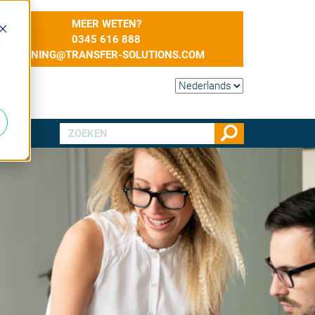
MEER WETEN?
0345 616 888
d
TRAINING@TRANSFER-SOLUTIONS.COM