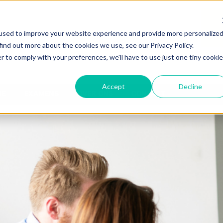
used to improve your website experience and provide more personalize
find out more about the cookies we use, see our Privacy Policy.
r to comply with your preferences, we'll have to use just one tiny cookie
Accept
Decline
ME
EXAMENS
OVER ONS
CONTACT