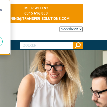
MEER WETEN?
0345 616 888
d
TRAINING@TRANSFER-SOLUTIONS.COM