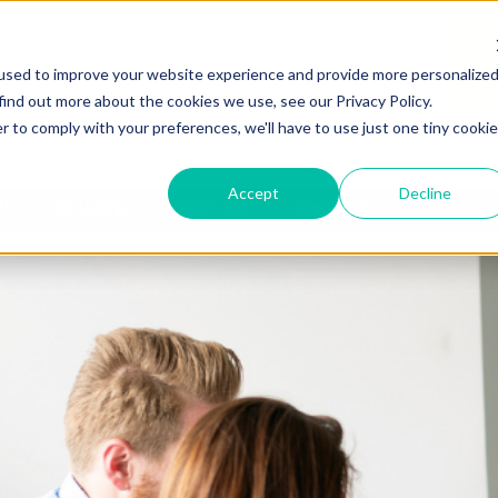
used to improve your website experience and provide more personalize
find out more about the cookies we use, see our Privacy Policy.
r to comply with your preferences, we'll have to use just one tiny cookie
Accept
Decline
ME
EXAMENS
OVER ONS
CONTACT