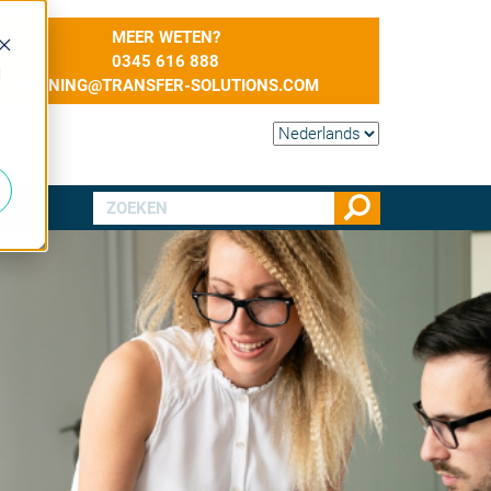
MEER WETEN?
0345 616 888
d
TRAINING@TRANSFER-SOLUTIONS.COM