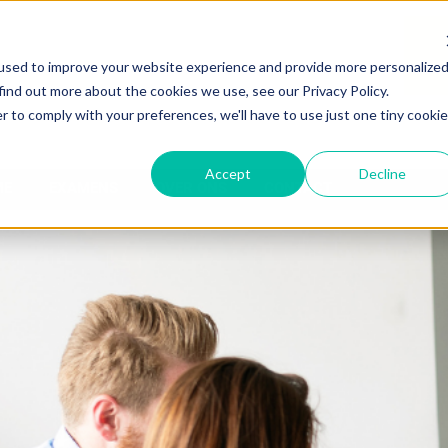
used to improve your website experience and provide more personalize
find out more about the cookies we use, see our Privacy Policy.
r to comply with your preferences, we'll have to use just one tiny cookie
Accept
Decline
ME
EXAMENS
OVER ONS
CONTACT