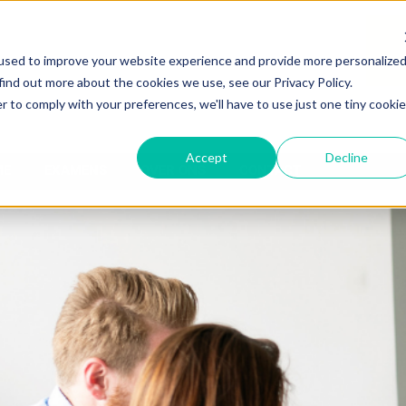
used to improve your website experience and provide more personalize
find out more about the cookies we use, see our Privacy Policy.
r to comply with your preferences, we'll have to use just one tiny cookie
Accept
Decline
ME
EXAMENS
OVER ONS
CONTACT