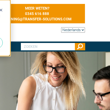
MEER WETEN?
0345 616 888
d
TRAINING@TRANSFER-SOLUTIONS.COM