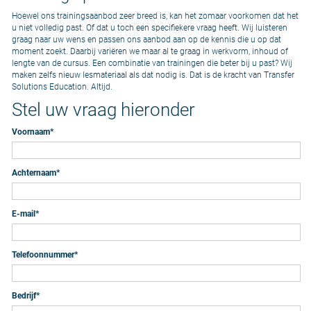
Hoewel ons trainingsaanbod zeer breed is, kan het zomaar voorkomen dat het
u niet volledig past. Of dat u toch een specifiekere vraag heeft. Wij luisteren
graag naar uw wens en passen ons aanbod aan op de kennis die u op dat
moment zoekt. Daarbij variëren we maar al te graag in werkvorm, inhoud of
lengte van de cursus. Een combinatie van trainingen die beter bij u past? Wij
maken zelfs nieuw lesmateriaal als dat nodig is. Dat is de kracht van Transfer
Solutions Education. Altijd.
Stel uw vraag hieronder
Voornaam
*
Achternaam
*
E-mail
*
Telefoonnummer
*
Bedrijf
*