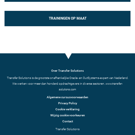
TRAININGEN OP MAAT
Over Transfer Solutions
Transfer Solutions is de grootste onafhankelijke Oracle- en OutSystems-expert van Nederland.
We werken voor meer dan honderd opdrachtgevers in diverse sectoren.
www.transfer-
solutions.com
Algemene cursusvoorwaarden
Privacy Policy
Cookie verklaring
Wijzig cookie voorkeuren
Contact
Transfer Solutions