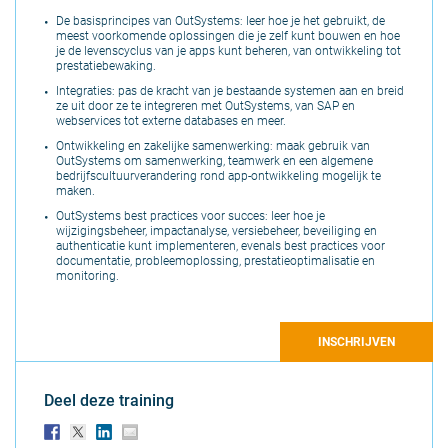
De basisprincipes van OutSystems: leer hoe je het gebruikt, de
meest voorkomende oplossingen die je zelf kunt bouwen en hoe
je de levenscyclus van je apps kunt beheren, van ontwikkeling tot
prestatiebewaking.
Integraties: pas de kracht van je bestaande systemen aan en breid
ze uit door ze te integreren met OutSystems, van SAP en
webservices tot externe databases en meer.
Ontwikkeling en zakelijke samenwerking: maak gebruik van
OutSystems om samenwerking, teamwerk en een algemene
bedrijfscultuurverandering rond app-ontwikkeling mogelijk te
maken.
OutSystems best practices voor succes: leer hoe je
wijzigingsbeheer, impactanalyse, versiebeheer, beveiliging en
authenticatie kunt implementeren, evenals best practices voor
documentatie, probleemoplossing, prestatieoptimalisatie en
monitoring.
INSCHRIJVEN
Deel deze training