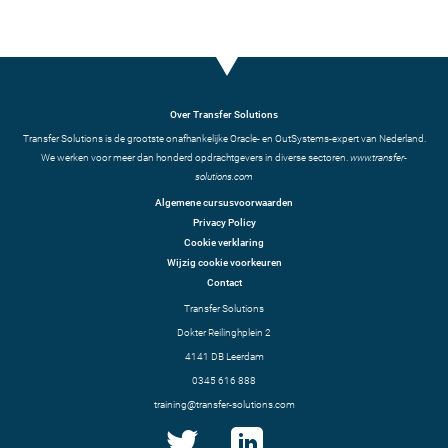
Over Transfer Solutions
Transfer Solutions is de grootste onafhankelijke Oracle- en OutSystems-expert van Nederland.
We werken voor meer dan honderd opdrachtgevers in diverse sectoren.
www.transfer-
solutions.com
Algemene cursusvoorwaarden
Privacy Policy
Cookie verklaring
Wijzig cookie voorkeuren
Contact
Transfer Solutions
Dokter Reilinghplein 2
4141 DB Leerdam
0345 616 888
training@transfer-solutions.com