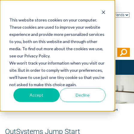
This website stores cookies on your computer.
These cookies are used to improve your website
experience and provide more personalized services
to you, both on this website and through other
media. To find out more about the cookies we use,
see our Privacy Policy.
We won't track your information when you visit our
Toggle
site. But in order to comply with your preferences,
navigation
we'll have to use just one tiny cookie so that you're
not asked to make this choice again.
Accept
Decline
Home
>
Trainingen
>
OutSystems - platform
>
OutSystems
>
OutSystems Jump Start
OutSystems Jump Start