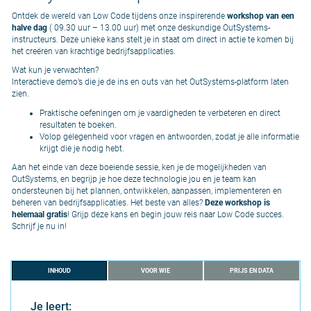
Ontdek de wereld van Low Code tijdens onze inspirerende
workshop van een
halve dag
( 09.30 uur – 13.00 uur) met onze deskundige OutSystems-
instructeurs. Deze unieke kans stelt je in staat om direct in actie te komen bij
het creëren van krachtige bedrijfsapplicaties.
Wat kun je verwachten?
Interactieve demo’s die je de ins en outs van het OutSystems-platform laten
zien.
Praktische oefeningen om je vaardigheden te verbeteren en direct
resultaten te boeken.
Volop gelegenheid voor vragen en antwoorden, zodat je alle informatie
krijgt die je nodig hebt.
Aan het einde van deze boeiende sessie, ken je de mogelijkheden van
OutSystems, en begrijp je hoe deze technologie jou en je team kan
ondersteunen bij het plannen, ontwikkelen, aanpassen, implementeren en
beheren van bedrijfsapplicaties. Het beste van alles?
Deze workshop is
helemaal gratis
! Grijp deze kans en begin jouw reis naar Low Code succes.
Schrijf je nu in!
INHOUD
VOOR WIE
PRIJS EN DATA
Je leert: