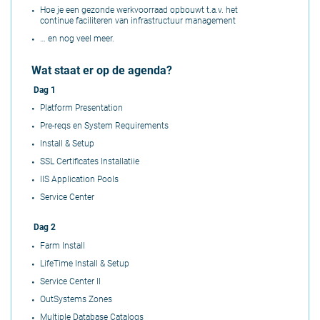
Hoe je een gezonde
werkvoorraad opbouwt t.a.v. het
continue
faciliteren van infrastructuur management
…
en nog veel meer
.
Wat staat er op de agenda?
Dag 1
Platform Presentation
Pre-reqs en System Requirements
Install & Setup
SSL Certificates Installatiie
IIS Application Pools
Service Center
Dag 2
Farm Install
LifeTime Install & Setup
Service Center II
OutSystems Zones
Multiple Database Catalogs