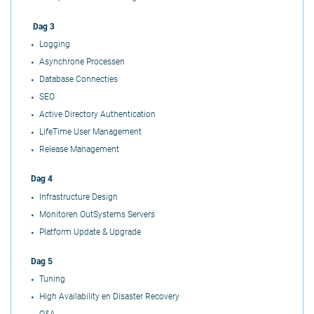
Dag 3
Logging
Asynchro
ne
Processe
n
Database Connecti
es
SEO
Active Directory Authentication
LifeTime User Management
Release Management
Dag 4
Infrastructure Design
Monitoren OutSystems Servers
Platform Update & Upgrade
Dag 5
Tuning
High Availability en Disaster Recovery