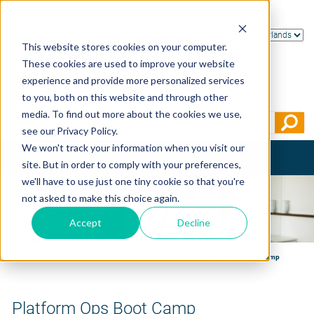
This website stores cookies on your computer.
These cookies are used to improve your website
experience and provide more personalized services
to you, both on this website and through other
media. To find out more about the cookies we use,
see our Privacy Policy.
We won't track your information when you visit our
Toggle
site. But in order to comply with your preferences,
navigation
we'll have to use just one tiny cookie so that you're
not asked to make this choice again.
Accept
Decline
Home
>
Trainingen
>
OutSystems - platform
>
OutSystems
>
Platform Ops Boot Camp
Platform Ops Boot Camp