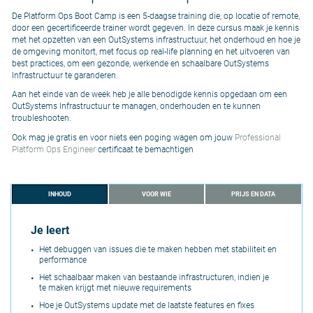
De Platform Ops Boot Camp is een 5-daagse training die, op locatie of remote,
door een gecertificeerde trainer wordt gegeven. In deze cursus maak je kennis
met het opzetten van een OutSystems infrastructuur, het onderhoud en hoe je
de omgeving monitort, met focus op real-life planning en het uitvoeren van
best practices, om een gezonde, werkende en schaalbare OutSystems
Infrastructuur te garanderen.
Aan het einde van de week heb je alle benodigde kennis opgedaan om een
OutSystems Infrastructuur te managen, onderhouden en te kunnen
troubleshooten.
Ook mag je gratis en voor niets een poging wagen om jouw
Professional
Platform Ops Engineer
certificaat te bemachtigen
INHOUD
VOOR WIE
PRIJS EN DATA
Je leert
Het de
bug
g
en van
issues
die
t
e maken hebben
met
stabilit
eit
en
performance
He
t
s
c
haalbaar maken van bestaande infrastructuren, indien je
te
m
aken krijgt met
nieuwe
requirements
Hoe je
OutSystems update
met de laatste
features
en
fixes