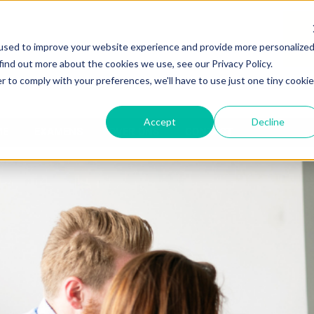
used to improve your website experience and provide more personalize
find out more about the cookies we use, see our Privacy Policy.
r to comply with your preferences, we'll have to use just one tiny cookie
Accept
Decline
ME
EXAMENS
OVER ONS
CONTACT