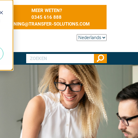
MEER WETEN?
0345 616 888
d
TRAINING@TRANSFER-SOLUTIONS.COM