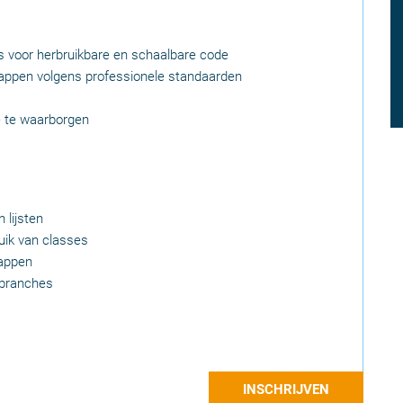
 voor herbruikbare en schaalbare code
appen volgens professionele standaarden
de te waarborgen
 lijsten
uik van classes
mappen
 branches
INSCHRIJVEN